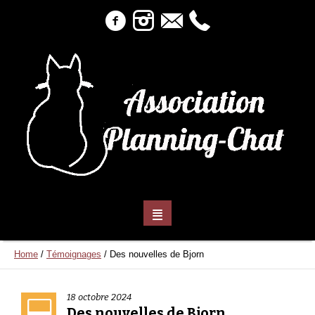
Home
/
Témoignages
/
Des nouvelles de Bjorn
18 octobre 2024
Des nouvelles de Bjorn