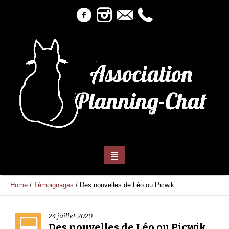
Home
/
Témoignages
/
Des nouvelles de Léo ou Picwik
24 juillet 2020
Des nouvelles de Léo ou Picwik