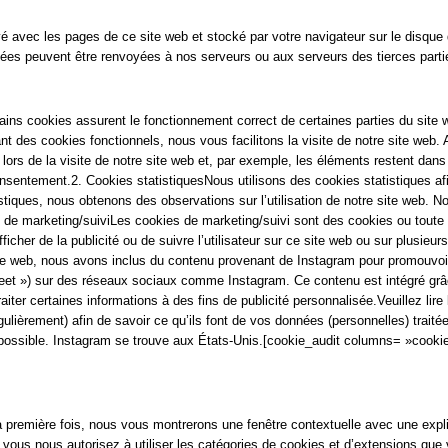
yé avec les pages de ce site web et stocké par votre navigateur sur le disque 
kées peuvent être renvoyées à nos serveurs ou aux serveurs des tierces partie
ains cookies assurent le fonctionnement correct de certaines parties du site 
ant des cookies fonctionnels, nous vous facilitons la visite de notre site web.
lors de la visite de notre site web et, par exemple, les éléments restent dan
entement.2. Cookies statistiquesNous utilisons des cookies statistiques afin
istiques, nous obtenons des observations sur l’utilisation de notre site web.
 de marketing/suiviLes cookies de marketing/suivi sont des cookies ou toute a
’afficher de la publicité ou de suivre l’utilisateur sur ce site web ou sur plusie
te web, nous avons inclus du contenu provenant de Instagram pour promouvoi
tweet ») sur des réseaux sociaux comme Instagram. Ce contenu est intégré grâ
iter certaines informations à des fins de publicité personnalisée.Veuillez lire 
gulièrement) afin de savoir ce qu’ils font de vos données (personnelles) trait
ossible. Instagram se trouve aux États-Unis.[cookie_audit columns= »cookie
la première fois, nous vous montrerons une fenêtre contextuelle avec une expl
» vous nous autorisez à utiliser les catégories de cookies et d’extensions que