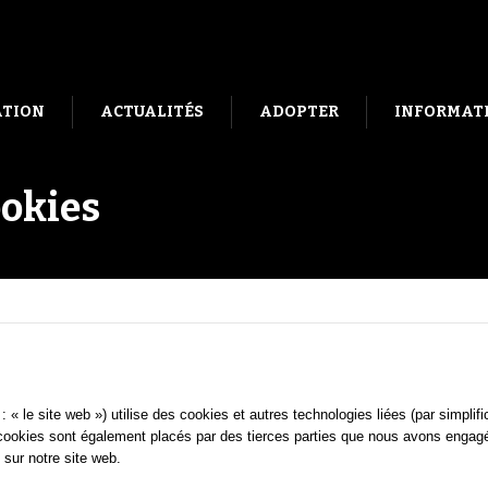
ATION
ACTUALITÉS
ADOPTER
INFORMATI
ookies
: « le site web ») utilise des cookies et autres technologies liées (par simplif
 cookies sont également placés par des tierces parties que nous avons enga
 sur notre site web.