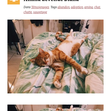
Dans
Témoignages
Tags
abandon
,
adoption
,
amina
,
chat
,
chatte
,
sauvetage