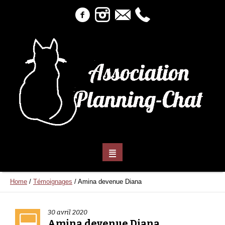
Home
/
Témoignages
/
Amina devenue Diana
30 avril 2020
Amina devenue Diana