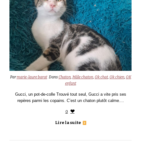
Par
marie-laure barat
Dans
Chaton
,
Mâle chaton
,
Ok chat
,
Ok chien
,
OK
enfant
Gucci, un pot-de-colle Trouvé tout seul, Gucci a vite pris ses
repères parmi les copains. C’est un chaton plutôt calme....
0
Lire la suite