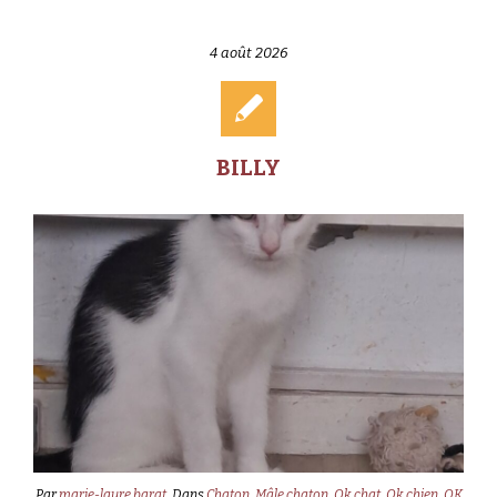
4 août 2026
BILLY
Par
marie-laure barat
Dans
Chaton
,
Mâle chaton
,
Ok chat
,
Ok chien
,
OK