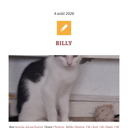
4 août 2026
BILLY
Par
marie-laure barat
Dans
Chaton
,
Mâle chaton
,
Ok chat
,
Ok chien
,
OK