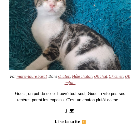
Par
marie-laure barat
Dans
Chaton
,
Mâle chaton
,
Ok chat
,
Ok chien
,
OK
enfant
Gucci, un pot-de-colle Trouvé tout seul, Gucci a vite pris ses
repères parmi les copains. C’est un chaton plutôt calme....
1
Lire la suite