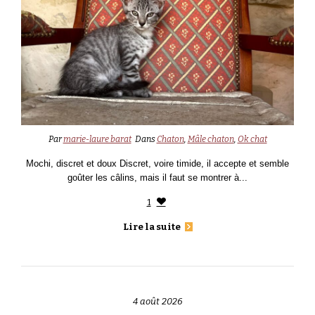
Par
marie-laure barat
Dans
Chaton
,
Mâle chaton
,
Ok chat
Mochi, discret et doux Discret, voire timide, il accepte et semble
goûter les câlins, mais il faut se montrer à...
1
Lire la suite
4 août 2026