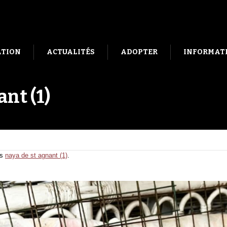
ATION
ACTUALITÉS
ADOPTER
INFORMATI
ant (1)
ns
naya de st agnant (1)
.