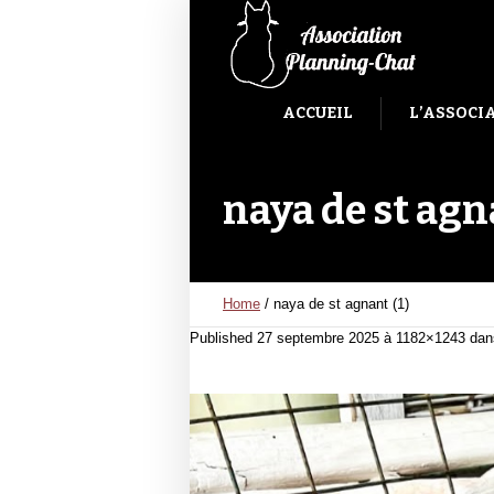
ACCUEIL
L’ASSOCI
naya de st agn
Home
/
naya de st agnant (1)
Published
27 septembre 2025
à 1182×1243 da