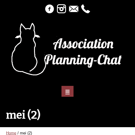
mei (2)
Home
/
mei (2)