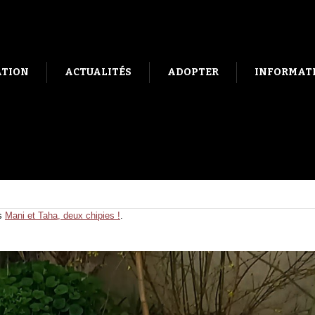
ATION
ACTUALITÉS
ADOPTER
INFORMATI
s
Mani et Taha, deux chipies !
.