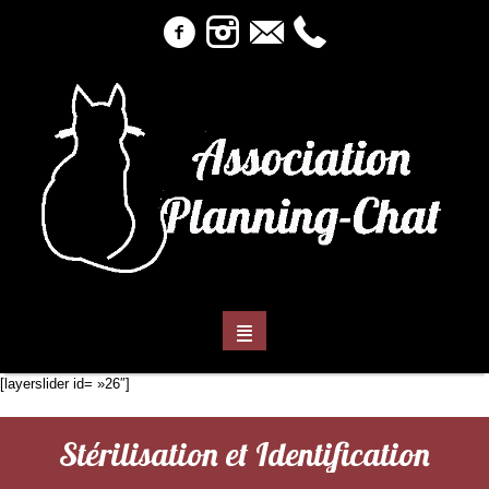
[layerslider id= »26″]
Stérilisation et Identification