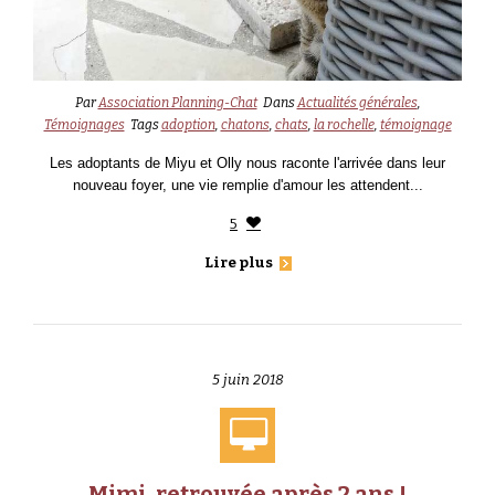
Par
Association Planning-Chat
Dans
Actualités générales
,
Témoignages
Tags
adoption
,
chatons
,
chats
,
la rochelle
,
témoignage
Les adoptants de Miyu et Olly nous raconte l'arrivée dans leur
nouveau foyer, une vie remplie d'amour les attendent...
5
Lire plus
5 juin 2018
Mimi, retrouvée après 2 ans !