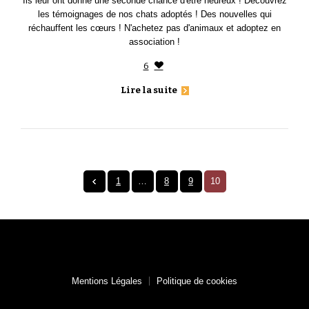
Ils leur ont donné une seconde chance d'être heureux ! Découvrez
les témoignages de nos chats adoptés ! Des nouvelles qui
réchauffent les cœurs ! N'achetez pas d'animaux et adoptez en
association !
6
Lire la suite
1
…
8
9
10
Mentions Légales
Politique de cookies