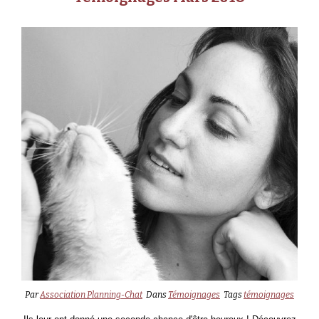
Par
Association Planning-Chat
Dans
Témoignages
Tags
témoignages